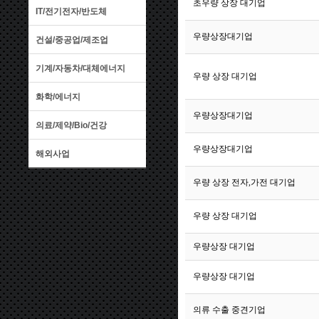
132
초우량 상장 대기업
IT/전기전자/반도체
131
우량상장대기업
건설/중공업/제조업
기계/자동차/대체에너지
130
우량 상장 대기업
화학/에너지
129
우량상장대기업
의료/제약/Bio/건강
128
우량상장대기업
해외사업
127
우량 상장 전자,가전 대기업
126
우량 상장 대기업
125
우량상장 대기업
124
우량상장 대기업
123
의류 수출 중견기업