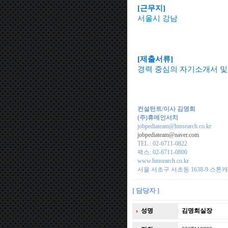
[근무지]
서울시 강남
[제출서류]
경력 중심의 자기소개서 및 
컨설턴트/이사 김명희
(주)휴메인서치
jobpediateam@hmsearch.co.kr
jobpediateam@naver.com
TEL : 02-6711-0822
팩스: 02-6711-0800
www.hmsearch.co.kr
서울 서초구 서초동 1638-9 스톤
[ 담당자 ]
성명
김명희실장