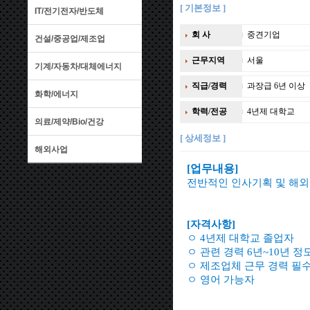
[ 기본정보 ]
IT/전기전자/반도체
회 사
중견기업
건설/중공업/제조업
근무지역
서울
기계/자동차/대체에너지
직급/경력
과장급 6년 이상
화학/에너지
학력/전공
4년제 대학교
의료/제약/Bio/건강
[ 상세정보 ]
해외사업
[업무내용]
전반적인 인사기획 및 해
[자격사항]
ㅇ 4년제 대학교 졸업자
ㅇ 관련 경력 6년~10년 정
ㅇ 제조업체 근무 경력 필
ㅇ 영어 가능자